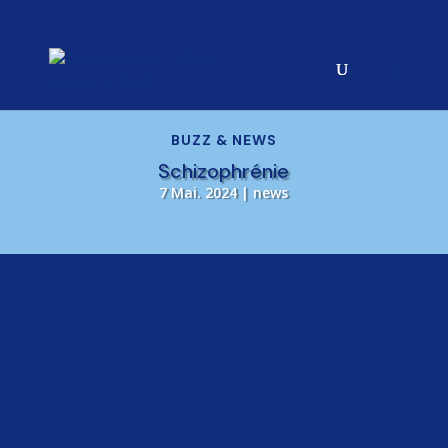
BUZZ & NEWS
Schizophrénie
7 Mai. 2024
|
news