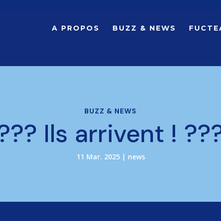
A PROPOS
BUZZ & NEWS
FUCTE
BUZZ & NEWS
??? Ils arrivent ! ??
11 Mar. 2025
|
news