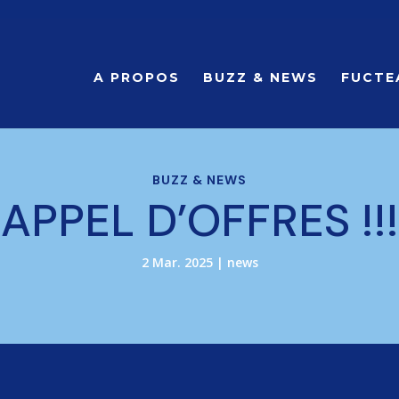
A PROPOS
BUZZ & NEWS
FUCTE
BUZZ & NEWS
APPEL D’OFFRES !!!
2 Mar. 2025
|
news